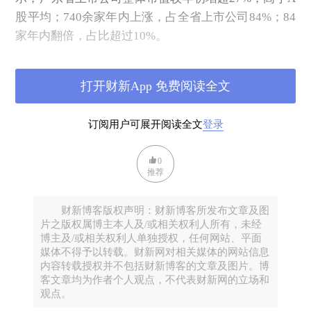
股平均；740余家年内上涨，占全省上市公司84%；84
家年内翻倍，占比超过10%。
那么，广东省做对了什么，能使其在A股结构性慢牛中
的表现如此亮眼？我们用7张数据图和大家聊一聊。
打开财新App 免费阅读全文
一
订阅用户可展开阅读全文
登录
贡献84只“翻倍股”
A股上市公司的“含广量”惊人。
0
推荐
◎
首先，是规模的“含广量”。截至11月14日，5448家
A股上市公司中，广东省独占886家，位列全国第一。
财新博客版权声明：财新博客所发布文章及图
换言之，每6家A股上市公司中，就有一家来自广东。
片之版权属博主本人及/或相关权利人所有，未经
◎
其次，市值的“含广量”。广东省886家上市公司的总
博主及/或相关权利人单独授权，任何网站、平面
媒体不得予以转载。财新网对相关媒体的网站信息
市值达到19.2万亿元，占A股总市值约16.2%，居全国
内容转载授权并不包括财新博客的文章及图片。博
第二。
客文章均为作者个人观点，不代表财新网的立场和
观点。
这几乎是第三名上海（10.8万亿元）和第四名浙江