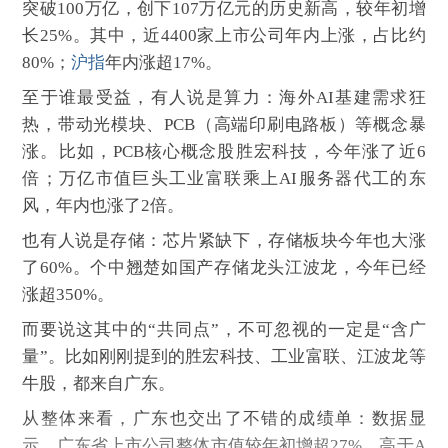
突破100万亿，创下107万亿元的历史新高，较年初增
长25%。其中，近4400家上市公司年内上涨，占比约
80%；
沪指
年内涨超17%。
至于谁最受益，有人说是算力：海外AI基建需求狂
热，带动光模块、PCB（高端印刷电路板）等概念暴
涨。比如，PCB核心概念股胜宏科技，今年涨了近6
倍；万亿市值巨头工业富联乘上AI服务器代工的东
风，年内也涨了2倍。
也有人说是存储：芯片紧缺下，存储板块今年也大涨
了60%。个中翘楚如国产存储龙头江波龙，今年已经
涨超350%。
而要说这其中的“共同点”，不可忽视的一定是“含广
量”。比如刚刚提到的胜宏科技、工业富联、江波龙等
牛股，都来自广东。
从整体来看，广东也交出了不错的成绩单：数据显
示，广东省上市公司整体市值较年初增超27%，高于A