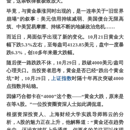
金，这条铁律被极致放大。
毕竟，与黄金暴涨同时出现的，是一连串关于“旧世界
崩塌”的叙事：美元信用持续减弱、美国债台无限高
筑、中美贸易摩擦、持续不断的地缘政治危机……
而近日，局面似乎出现了新的变化。10月21日黄金大
幅下跌5.3%左右，至每盎司4123.85美元，盘中一度暴
跌6.3%，创10多年来最大跌幅。
随后便一路跌跌不休，10月29日，跌破4000美元/盎司
心理关口。当投资者思考，黄金是否已经“跌出个黄金
坑”时，10月29日，
上证指数
时隔十年再次突破4000
点指数并站稳。
因缘巧合都卡在“4000”这个数——“黄金大跌，原来是
在等A股。”一位投资圈资深人士如此调侃道。
根据资深投资人、上海财经大学实践导师韩云的分
析，A股的魅力正在上升，他解释道：“黄金还在趋势