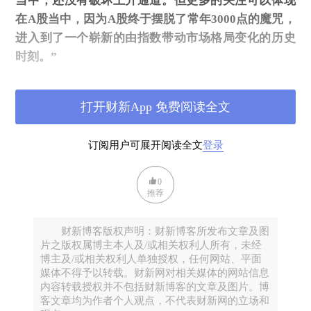
当中，还没有破坏上升通道。但更多的关注可以体现
在A股当中，因为A股终于摆脱了常年3000点的魔咒，
进入到了一个崭新的由指数带动市场格局变化的历史
时刻。”
一边是节节高的A股牛市，另一边是今年以来逢低买都
尚未令人失望过的黄金：4000美元的黄金和4000点的
打开财新App 免费阅读全文
A股，究竟谁更“贵”，谁更具备未来的增长潜力？
关于这一系列的问题，我们邀请了多位业内人士，谈
订阅用户可展开阅读全文
登录
一谈看法——最后小巴提醒，以下看法仅供参考，并
不构成投资建议。
0
推荐
1
怎么看黄金跌？
财新博客版权声明：财新博客所发布文章及图
片之版权属博主本人及/或相关权利人所有，未经
贾泽亮
博主及/或相关权利人单独授权，任何网站、平面
媒体不得予以转载。财新网对相关媒体的网站信息
逸士家族办公室 CEO
内容转载授权并不包括财新博客的文章及图片。博
黄金本轮的回调并没有明显的宏观或者地缘政治因
客文章均为作者个人观点，不代表财新网的立场和