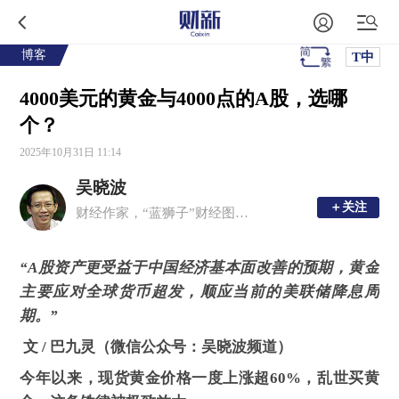
博客
T中
4000美元的黄金与4000点的A股，选哪
个？
2025年10月31日 11:14
吴晓波
＋关注
＋关注
财经作家，“蓝狮子”财经图书出版人
“A股资产更受益于中国经济基本面改善的预期，黄金
主要应对全球货币超发，顺应当前的美联储降息周
期。”
文 / 巴九灵（微信公众号：吴晓波频道）
今年以来，现货黄金价格一度上涨超60%，乱世买黄