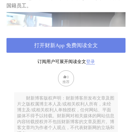
国籍员工。
打开财新App 免费阅读全文
订阅用户可展开阅读全文
登录
0
推荐
朱昌来
财新博客版权声明：财新博客所发布文章及图
片之版权属博主本人及/或相关权利人所有，未经
她负责的中国业务，实现了两位数的增长，是宜家在
博主及/或相关权利人单独授权，任何网站、平面
全球增长最快的市场区域。
媒体不得予以转载。财新网对相关媒体的网站信息
内容转载授权并不包括财新博客的文章及图片。博
20世纪90年代是国际零售巨头抢滩中国的集中期，宜
客文章均为作者个人观点，不代表财新网的立场和
家、麦当劳、家乐福、沃尔玛等知名公司接连涌入。