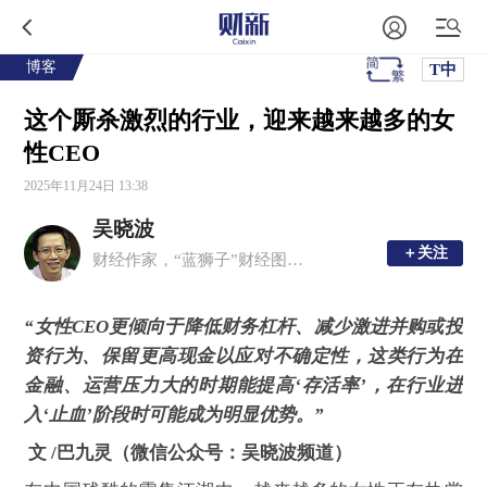
博客
T中
这个厮杀激烈的行业，迎来越来越多的女
性CEO
2025年11月24日 13:38
吴晓波
＋关注
＋关注
财经作家，“蓝狮子”财经图书出版人
“女性CEO更倾向于降低财务杠杆、减少激进并购或投
资行为、保留更高现金以应对不确定性，这类行为在
金融、运营压力大的时期能提高‘存活率’，在行业进
入‘止血’阶段时可能成为明显优势。”
文 /巴九灵（微信公众号：吴晓波频道）