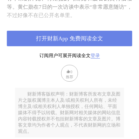
等。黄仁勋在7日的一次访谈中表示“非常愿意随访”，
不过好像不在已公开名单里。
所以，如果有签约订单，应该集中在航空、汽车、电
打开财新App 免费阅读全文
子产品、能源和农业领域。而高性能芯片等产品的输
出则是双方博弈的筹码。
订阅用户可展开阅读全文
登录
在金融领域，高盛、花旗和黑石的董事长随行，在投
0
资准入方面仍然会拉锯和适度开放。事实上，在这一
推荐
方面双方的需求并不那么强烈。
财新博客版权声明：财新博客所发布文章及图
在“大事小会谈”方面，应该聚焦在俄乌战争和美伊战
片之版权属博主本人及/或相关权利人所有，未经
博主及/或相关权利人单独授权，任何网站、平面
争，美国对中国有很多抱怨和同样多的期待。美伊战
媒体不得予以转载。财新网对相关媒体的网站信息
争从2月28日打起，到今天已经过去了74天，如果再相
内容转载授权并不包括财新博客的文章及图片。博
持一个月，就到了很多国家的石油储备极限点，这里
客文章均为作者个人观点，不代表财新网的立场和
观点。
有明牌，更多的可能是双方心知肚明的暗牌。