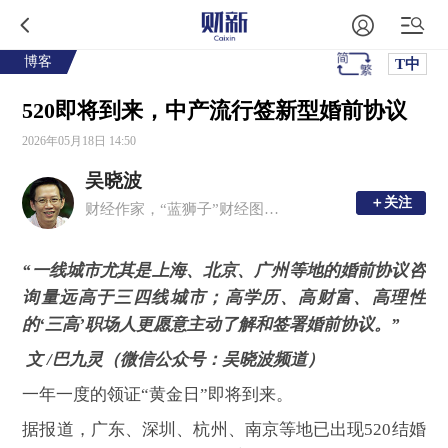
博客
T中
520即将到来，中产流行签新型婚前协议
2026年05月18日 14:50
吴晓波
＋关注
＋关注
财经作家，“蓝狮子”财经图书出版人
“一线城市尤其是上海、北京、广州等地的婚前协议咨
询量远高于三四线城市；高学历、高财富、高理性
的‘三高’职场人更愿意主动了解和签署婚前协议。”
文 /巴九灵（微信公众号：吴晓波频道）
一年一度的领证“黄金日”即将到来。
据报道，广东、深圳、杭州、南京等地已出现520结婚