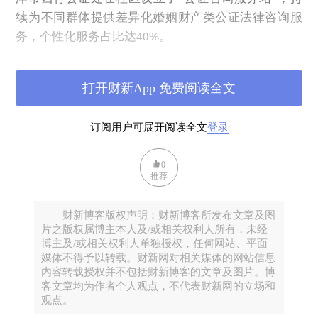
续为不同群体提供差异化婚姻财产类公证法律咨询服
务，个性化服务占比达40%。
曾几何时，婚前谈钱被视为“伤感情”的禁忌，如今“不
谈钱才伤感情”逐渐成为共识。当然，他们也不单单谈
打开财新App 免费阅读全文
钱，更有许多让人眼前一亮的“条款”。
一
订阅用户可展开阅读全文
登录
新婚前协议的“花样”条款
0
2023
年，世纪佳缘曾做过一项“婚前需要明确事项”的
推荐
调研，结果显示，与生育计划、彩礼嫁妆、赡养父
母、生活收支和家务分担的事项，是讨论的主要内
财新博客版权声明：财新博客所发布文章及图
片之版权属博主本人及/或相关权利人所有，未经
容。
博主及/或相关权利人单独授权，任何网站、平面
而如今适婚男女商议的婚前协议，正变得更加个性化
媒体不得予以转载。财新网对相关媒体的网站信息
内容转载授权并不包括财新博客的文章及图片。博
和具备生活气息。
客文章均为作者个人观点，不代表财新网的立场和
通常来讲，婚前协议的内容，分为财产性条款和非财
观点。