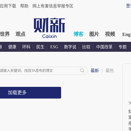
登
应用下载
帮助
网上有害信息举报专区
世界
观点
博客
图片
视频
Eng
源
健康
环科
民生
ESG
数字说
比较
中国改革
专题
最新
|
最热
加载更多