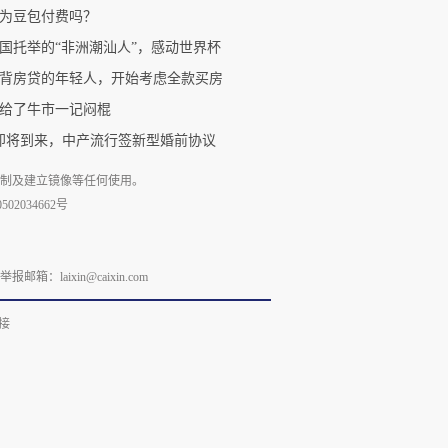
为豆包付费吗？
国托举的“非洲潮汕人”，感动世界杯
背房贷的年轻人，开始考虑全款买房
给了牛市一记闷棍
0即将到来，中产流行签新型婚前协议
复制及建立镜像等任何使用。
02034662号
laixin@caixin.com
接