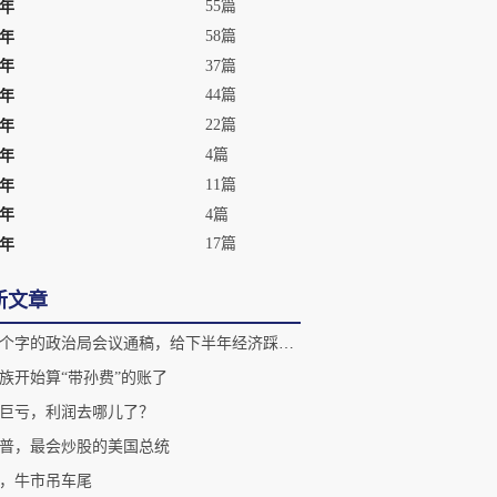
55篇
8年
58篇
7年
37篇
6年
44篇
5年
22篇
4年
4篇
3年
11篇
2年
4篇
1年
17篇
0年
新文章
1992个字的政治局会议通稿，给下半年经济踩下油门
族开始算“带孙费”的账了
巨亏，利润去哪儿了？
普，最会炒股的美国总统
，牛市吊车尾