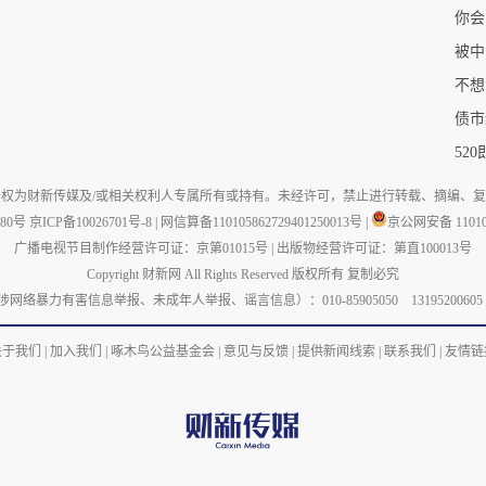
你会
被中
不想
债市
52
权为财新传媒及/或相关权利人专属所有或持有。未经许可，禁止进行转载、摘编、
880号
京ICP备10026701号-8
|
网信算备110105862729401250013号
|
京公网安备 110105
广播电视节目制作经营许可证：京第01015号
|
出版物经营许可证：第直100013号
Copyright 财新网 All Rights Reserved 版权所有 复制必究
力有害信息举报、未成年人举报、谣言信息）：010-85905050 13195200605 举报邮箱：
关于我们
|
加入我们
|
啄木鸟公益基金会
|
意见与反馈
|
提供新闻线索
|
联系我们
|
友情链