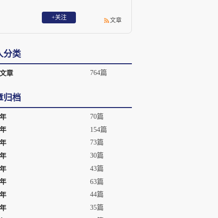
频道《中国经营者》栏目主持人。主要出
版著作有：《大败局》《大败局2》《穿越
+关注
文章
玉米地》《非常营销》《被夸大的使命》
和《激荡三十年》上、下卷。其中《大败
局》被评为“影响中国商业界的二十本书”
人分类
之一，《激荡三十年》被评为“2007年度中
国最佳商业图书”。
764篇
文章
章归档
70篇
6年
154篇
5年
73篇
4年
30篇
3年
43篇
2年
63篇
1年
44篇
0年
35篇
9年